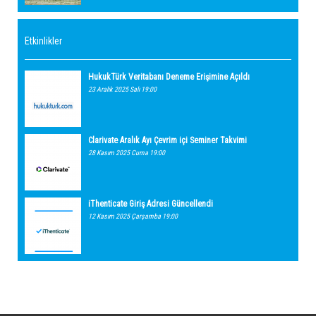
Etkinlikler
HukukTürk Veritabanı Deneme Erişimine Açıldı
23 Aralık 2025 Salı 19:00
Clarivate Aralık Ayı Çevrim içi Seminer Takvimi
28 Kasım 2025 Cuma 19:00
iThenticate Giriş Adresi Güncellendi
12 Kasım 2025 Çarşamba 19:00